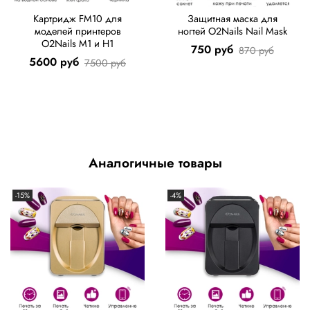
Картридж FM10 для
Защитная маска для
моделей принтеров
ногтей O2Nails Nail Mask
O2Nails M1 и H1
750 руб
870 руб
5600 руб
7500 руб
Аналогичные товары
-15%
-4%